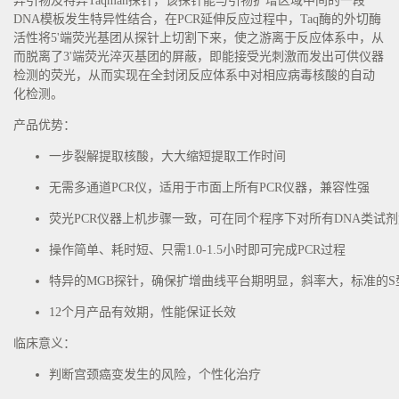
异引物及特异Taqman探针，该探针能与引物扩增区域中间的一段
DNA模板发生特异性结合，在PCR延伸反应过程中，Taq酶的外切酶
活性将5'端荧光基团从探针上切割下来，使之游离于反应体系中，从
而脱离了3'端荧光淬灭基团的屏蔽，即能接受光刺激而发出可供仪器
检测的荧光，从而实现在全封闭反应体系中对相应病毒核酸的自动
化检测。
产品优势：
一步裂解提取核酸，大大缩短提取工作时间
无需多通道PCR仪，适用于市面上所有PCR仪器，兼容性强
荧光PCR仪器上机步骤一致，可在同个程序下对所有DNA类试
操作简单、耗时短、只需1.0-1.5小时即可完成PCR过程
特异的MGB探针，确保扩增曲线平台期明显，斜率大，标准的S
12个月产品有效期，性能保证长效
临床意义：
判断宫颈癌变发生的风险，个性化治疗