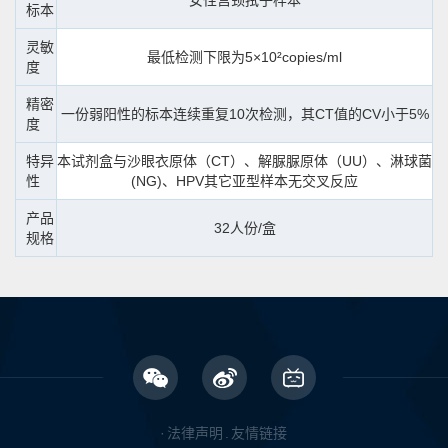
女性宫颈拭子样本
标本
灵敏
最低检测下限为5×10²copies/ml
度
精密
一份弱阳性的标本连续重复10次检测，其CT值的CV小于5%
度
特异
本试剂盒与沙眼衣原体（CT）、解脲脲原体（UU）、淋球菌
性
(NG)、HPV其它亚型样本无交叉反应
产品
32人份/盒
规格
·
法律声明
.
友情链接